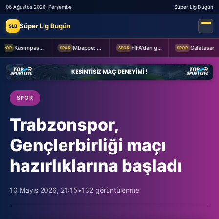
06 Ağustos 2026, Perşembe
Süper Lig Bugün
Süper Lig Bugün
SLB
Kasımpaşa ile Hull City hazırlık maçında berabere kaldı
Mbappe: Bahis reklamlarında oynamam
FIFA'dan geri adım
Galatasaray taraftarından yönetime transfer tepkisi!
POR
SPOR
SPOR
SPOR
SPOR
Trabzonspor,
Gençlerbirliği maçı
hazırlıklarına başladı
10 Mayıs 2026, 21:15
•
132 görüntülenme