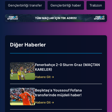
Gençlerbirliği transfer
Gençlerbirliği haber
Trabzon
Diğer Haberler
Fenerbahçe 2-0 Sturm Graz (MAÇTAN
KARELER)
Habere Git →
Beşiktaş'a Youssouf Fofana
transferinde müjdeli haber!
Habere Git →