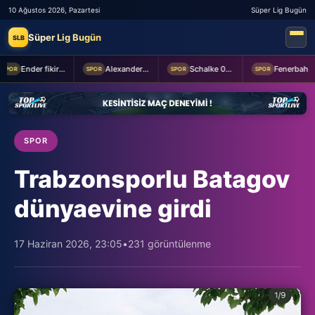
10 Ağustos 2026, Pazartesi
Süper Lig Bugün
Süper Lig Bugün
SLB
Ender fikirler
Alexander Nübel: En önemlisi takım halinde oynamak
Schalke 04 Edin Dzeko ile 1 yıllık yeni sözleşme imzaladı
Fenerbahçe 2-0 Sturm Graz (MAÇTAN KARELER)
SPOR
SPOR
SPOR
SPOR
SPOR
Trabzonsporlu Batagov
dünyaevine girdi
17 Haziran 2026, 23:05
•
231 görüntülenme