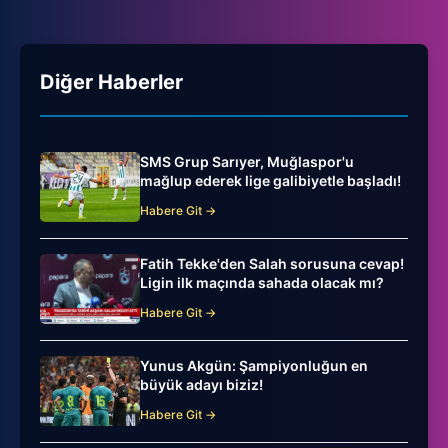
Diğer Haberler
SMS Grup Sarıyer, Muğlaspor'u
mağlup ederek lige galibiyetle başladı!
Habere Git →
Fatih Tekke'den Salah sorusuna cevap!
Ligin ilk maçında sahada olacak mı?
Habere Git →
Yunus Akgün: Şampiyonluğun en
büyük adayı biziz!
Habere Git →