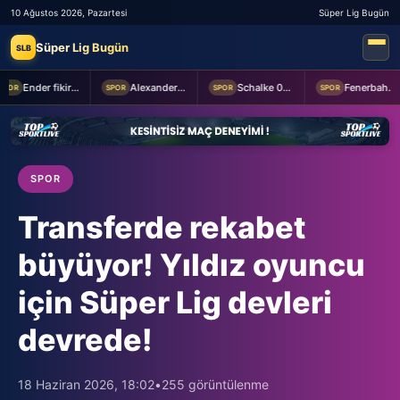
10 Ağustos 2026, Pazartesi
Süper Lig Bugün
Süper Lig Bugün
SLB
Ender fikirler
Alexander Nübel: En önemlisi takım halinde oynamak
Schalke 04 Edin Dzeko ile 1 yıllık yeni sözleşme imzaladı
Fenerbahçe 2-0 Sturm Graz (MAÇTAN KARELER)
POR
SPOR
SPOR
SPOR
SPOR
Transferde rekabet
büyüyor! Yıldız oyuncu
için Süper Lig devleri
devrede!
18 Haziran 2026, 18:02
•
255 görüntülenme