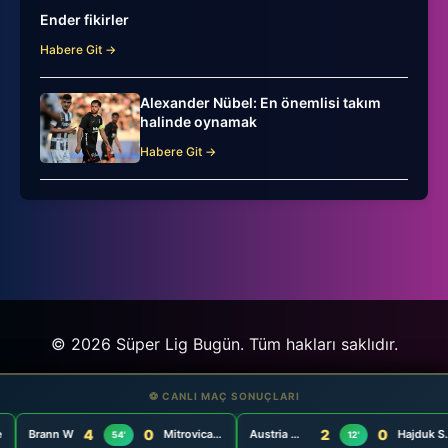
Ender fikirler
Habere Git →
Alexander Nübel: En önemlisi takım
halinde oynamak
Habere Git →
© 2026 Süper Lig Bugün. Tüm hakları saklıdır.
⚽ CANLI MAÇ SONUÇLARI
⚽ CANLI MAÇ SONUÇLARI
4
4
0
0
2
2
0
0
Brann W
Brann W
Mitrovica W
Mitrovica W
Austria Wien W
Austria Wien W
Hajduk Split W
Hajduk Split W
54'
54'
12'
12'