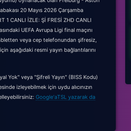
adyumu) oynanacak olan Freiburg - Aston
üsabakası 20 Mayıs 2026 Çarşamba
RT 1 CANLI İZLE: Şİ FRESİ ZHD CANLI
asındaki UEFA Avrupa Ligi final maçını
abletten veya cep telefonundan şifresiz,
in aşağıdaki resmi yayın bağlantılarını
al Yok" veya "Şifreli Yayın" (BISS Kodu)
sinde izleyebilmek için uydu alıcınızın
lleyebilirsiniz:
Google'aTSL yazarak da