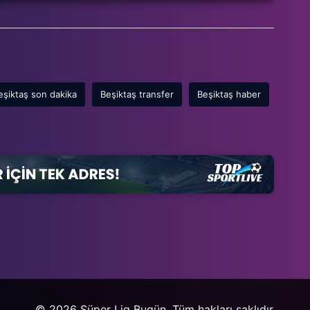
eşiktaş son dakika
Beşiktaş transfer
Beşiktaş haber
© 2026 Süper Lig Bugün. Tüm hakları saklıdır.