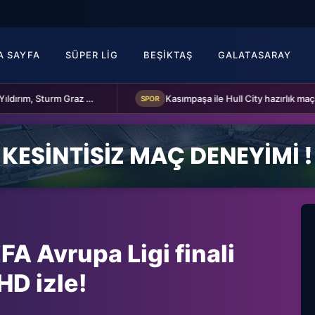
A SAYFA
SÜPER LIG
BEŞIKTAŞ
GALATASARAY
Fenerbahçe Başkanı Aziz Yıldırım, Sturm Graz maçı öncesi takımı ziyaret etti
SPOR
FA Avrupa Ligi finali
HD izle!