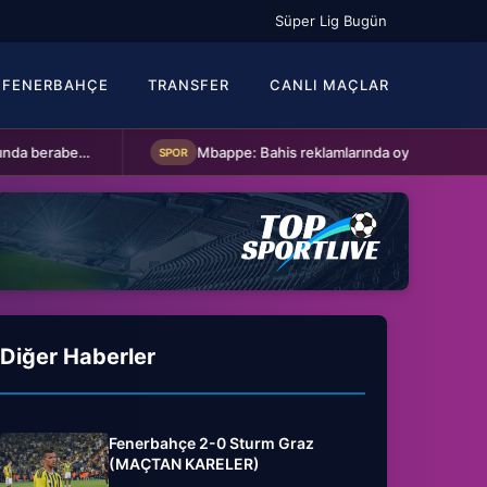
Süper Lig Bugün
FENERBAHÇE
TRANSFER
CANLI MAÇLAR
Kasımpaşa ile Hull City hazırlık maçında berabere kaldı
Mbappe: Bahis reklamlarında oynamam
SPOR
SPO
Diğer Haberler
Fenerbahçe 2-0 Sturm Graz
(MAÇTAN KARELER)