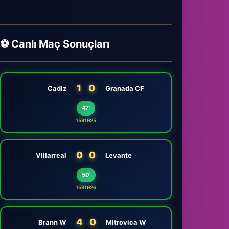
⚽ Canlı Maç Sonuçları
1
0
Cadiz
Granada CF
47'
1591925
0
0
Villarreal
Levante
50'
1591926
4
0
Brann W
Mitrovica W