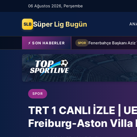
06 Ağustos 2026, Perşembe
Süper Lig Bugün
SLB
AN
Beşiktaş'a Youssouf Fofana transferinde müjdeli haber!
⚡ SON HABERLER
SPOR
SPOR
TRT 1 CANLI İZLE | UE
Freiburg-Aston Villa 