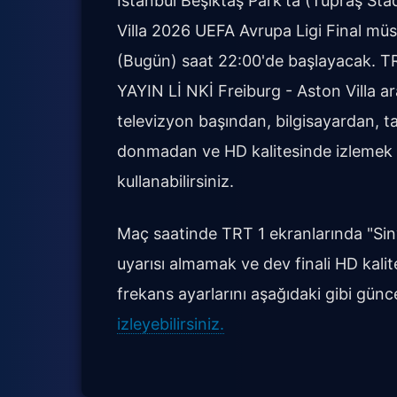
İstanbul Beşiktaş Park'ta (Tüpraş St
Villa 2026 UEFA Avrupa Ligi Final m
(Bugün) saat 22:00'de başlayacak. T
YAYIN Lİ NKİ Freiburg - Aston Villa ar
televizyon başından, bilgisayardan, t
donmadan ve HD kalitesinde izlemek iç
kullanabilirsiniz.
Maç saatinde TRT 1 ekranlarında "Siny
uyarısı almamak ve dev finali HD kalite
frekans ayarlarını aşağıdaki gibi günce
izleyebilirsiniz.