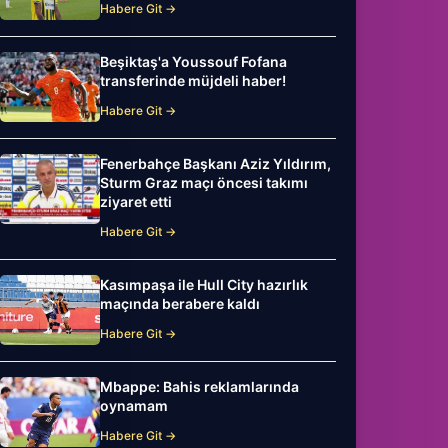
Habere Git →
Beşiktaş'a Youssouf Fofana
transferinde müjdeli haber!
Habere Git →
Fenerbahçe Başkanı Aziz Yıldırım,
Sturm Graz maçı öncesi takımı
ziyaret etti
Habere Git →
Kasımpaşa ile Hull City hazırlık
maçında berabere kaldı
Habere Git →
Mbappe: Bahis reklamlarında
oynamam
Habere Git →