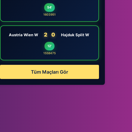
54'
1603951
2
0
Austria Wien W
Hajduk Split W
12'
1558475
Tüm Maçları Gör