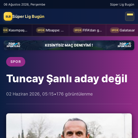
06 Ağustos 2026, Perşembe
Süper Lig Bugün
Süper Lig Bugün
SLB
Kasımpaşa ile Hull City hazırlık maçında berabere kaldı
Mbappe: Bahis reklamlarında oynamam
FIFA'dan geri adım
Galatasaray taraftarından yönetime transfer tepkisi!
POR
SPOR
SPOR
SPOR
SPOR
Tuncay Şanlı aday değil
02 Haziran 2026, 05:15
•
176 görüntülenme