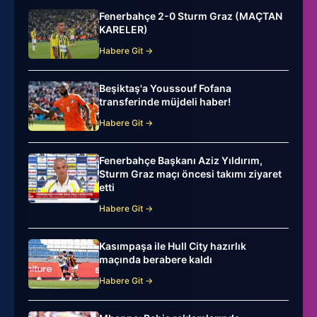
Fenerbahçe 2-0 Sturm Graz (MAÇTAN
KARELER)
Habere Git →
Beşiktaş'a Youssouf Fofana
transferinde müjdeli haber!
Habere Git →
Fenerbahçe Başkanı Aziz Yıldırım,
Sturm Graz maçı öncesi takımı ziyaret
etti
Habere Git →
Kasımpaşa ile Hull City hazırlık
maçında berabere kaldı
Habere Git →