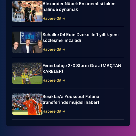
Alexander Nübel: En önemlisi takım
halinde oynamak
Habere Git →
Schalke 04 Edin Dzeko ile 1 yıllık yeni
sözleşme imzaladı
Habere Git →
Fenerbahçe 2-0 Sturm Graz (MAÇTAN
KARELER)
Habere Git →
Beşiktaş'a Youssouf Fofana
transferinde müjdeli haber!
Habere Git →