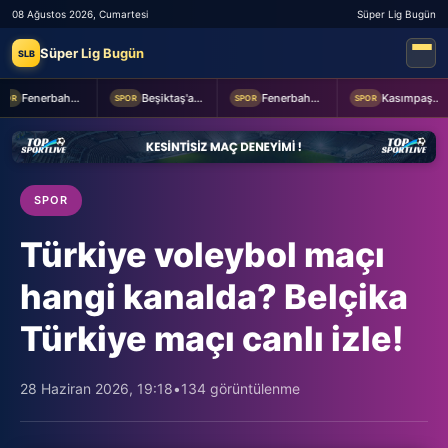
08 Ağustos 2026, Cumartesi
Süper Lig Bugün
Süper Lig Bugün
SLB
Fenerbahçe 2-0 Sturm Graz (MAÇTAN KARELER)
Beşiktaş'a Youssouf Fofana transferinde müjdeli haber!
Fenerbahçe Başkanı Aziz Yıldırım, Sturm Graz maçı öncesi takımı ziyaret etti
Kasımpaşa ile Hull City hazırlık maçında berabere kaldı
R
SPOR
SPOR
SPOR
SPOR
Türkiye voleybol maçı
hangi kanalda? Belçika
Türkiye maçı canlı izle!
28 Haziran 2026, 19:18
•
134 görüntülenme