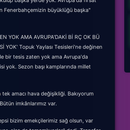
kulüp başka yerde yok. Avrupa'da fırsat
n Fenerbahçemizin büyüklüğü başka"
ATEN YOK AMA AVRUPA'DAKİ Bİ RÇ OK BÜ
 YOK' Topuk Yaylası Tesisleri'ne değinen
yle bir tesis zaten yok ama Avrupa'da
isi yok. Sezon başı kamplarında millet
tek amacı hava değişikliği. Bakıyorum
Bütün imkânlarımız var.
epsi bizim emekçilerimiz sağ olsun, var