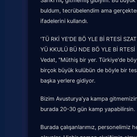
Sanki hiç gitmemiş gibiyim. Bu büyük 
buldum, tecrübelendim ama gerçekte
ifadelerini kullandı.
'TÜ RKİ YE'DE BÖ YLE Bİ RTESİ SZ
YÜ KKULÜ BÜ NDE BÖ YLE Bİ RTESİ Sİ
Vedat, "Müthiş bir yer. Türkiye'de bö
birçok büyük kulübün de böyle bir tes
başka yerlere gidiyor.
Bizim Avusturya'ya kampa gitmemizin 
burada 20-30 gün kamp yapabilirsin. 
Burada çalışanlarımız, personelimiz h