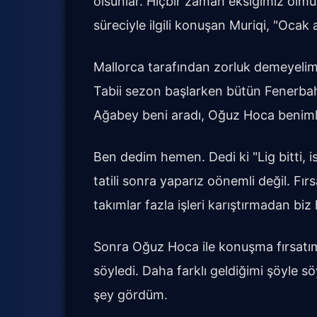
olsunlar. Hiçbir zaman eksiğimiz olmu
süreciyle ilgili konuşan Muriqi, "Ocak a
Mallorca tarafından zorluk demeyelim 
Tabii sezon başlarken bütün Fenerbah
Ağabey beni aradı, Oğuz Hoca benimle 
Ben dedim hemen. Dedi ki "Lig bitti, i
tatili sonra yaparız oönemli değil. Fır
takımlar fazla işleri karıştırmadan bi
Sonra Oğuz Hoca ile konuşma fırsatım
söyledi. Daha farklı geldiğimi şöyle sö
şey gördüm.