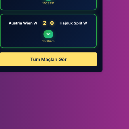
1603951
2
0
Austria Wien W
Hajduk Split W
12'
1558475
Tüm Maçları Gör