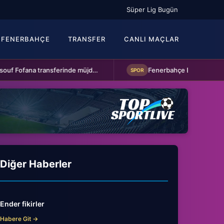
Süper Lig Bugün
FENERBAHÇE
TRANSFER
CANLI MAÇLAR
Beşiktaş'a Youssouf Fofana transferinde müjdeli haber!
SPOR
Diğer Haberler
Ender fikirler
Habere Git →