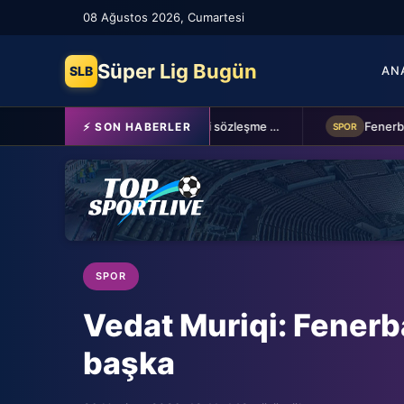
08 Ağustos 2026, Cumartesi
Süper Lig Bugün
SLB
AN
Schalke 04 Edin Dzeko ile 1 yıllık yeni sözleşme imzaladı
⚡ SON HABERLER
SPOR
SPOR
Vedat Muriqi: Fener
başka