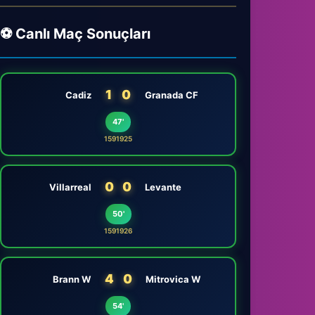
⚽ Canlı Maç Sonuçları
1
0
Cadiz
Granada CF
47'
1591925
0
0
Villarreal
Levante
50'
1591926
4
0
Brann W
Mitrovica W
54'