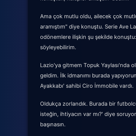
Ama çok mutlu oldu, ailecek çok mutl
aramıştım" diye konuştu. Serie Ave La
odönemlere ilişkin şu şekilde konuşt
söyleyebilirim.
Lazio'ya gitmem Topuk Yaylası'nda ol
geldim. İlk idmanımı burada yapıyor
Ayakkabı' sahibi Ciro İmmobile vardı.
Oldukça zorlandık. Burada bir futbolcu
isteğin, ihtiyacın var mı?' diye soruy
başınasın.