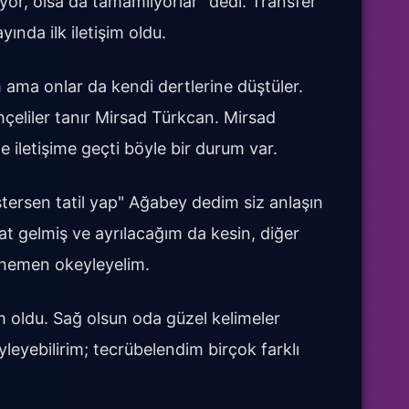
yor, olsa da tamamlıyorlar" dedi. Transfer
yında ilk iletişim oldu.
ama onlar da kendi dertlerine düştüler.
çeliler tanır Mirsad Türkcan. Mirsad
iletişime geçti böyle bir durum var.
stersen tatil yap" Ağabey dedim siz anlaşın
sat gelmiş ve ayrılacağım da kesin, diğer
z hemen okeyleyelim.
 oldu. Sağ olsun oda güzel kelimeler
yleyebilirim; tecrübelendim birçok farklı