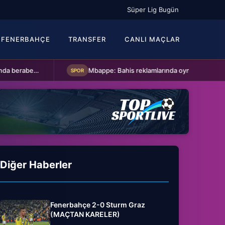
Süper Lig Bugün
FENERBAHÇE
TRANSFER
CANLI MAÇLAR
bere kaldı
Mbappe: Bahis reklamlarında oynamam
FI
SPOR
SPOR
Diğer Haberler
Fenerbahçe 2-0 Sturm Graz
(MAÇTAN KARELER)