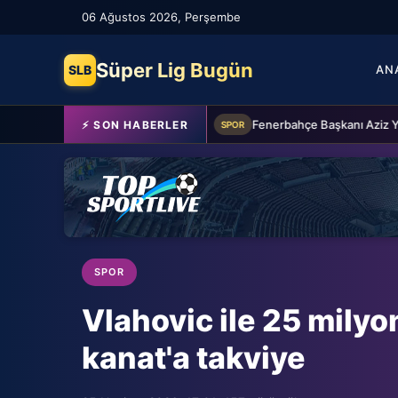
06 Ağustos 2026, Perşembe
Süper Lig Bugün
SLB
AN
Beşiktaş'a Youssouf Fofana transferinde müjdeli haber!
⚡ SON HABERLER
SPOR
SPOR
Vlahovic ile 25 milyo
kanat'a takviye