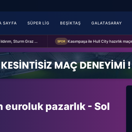
A SAYFA
SÜPER LIG
BEŞIKTAŞ
GALATASARAY
Fenerbahçe Başkanı Aziz Yıldırım, Sturm Graz maçı öncesi takımı ziyaret etti
Kasımpaşa ile Hull City hazırlık maçında bera
SPOR
n euroluk pazarlık - Sol