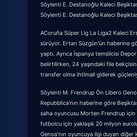
Söylenti E. Destanoğlu Kaleci Beşikt
Söylenti E. Destanoğlu Kaleci Beşikt
ACoruña Süper Lig La Liga2 Kaleci Ersi
sürüyor. Ertan Süzgün'ün haberine göre 
yaptı. Ayrıca İspanya temsilcisi Deport
belirtilirken, 24 yaşındaki file bekçi
transfer olma ihtimali giderek güçleni
Söylenti M. Frendrup Ön Libero Genoa
Repubblica'nın haberine göre Beşikta
saha oyuncusu Morten Frendrup için d
futbolcu için yaklaşık 20 milyon euroluk 
Genoa'nın oyuncuya ilgi duyan diğer ku