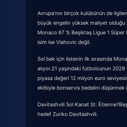
Avrupa'nın birçok kulübünün de ilgile
büyük engelin yüksek maliyet olduğu i
Monaco 67 % Beşiktaş Ligue 1 Süper L
isim ise Vlahovic değil.
Sol bek için listenin ilk sırasında M
alıyor.21 yaşındaki futbolcunun 2028 
piyasa değeri 12 milyon euro seviyesi
ekibiyle bonservis bedelini düşürmek i
Davitashvili Sol Kanat St. Étienne?Beş
hedef Zuriko Davitashvili.