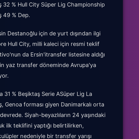
aş 32 % Hull City Süper Lig Championship
aş 49 % Dep.
n Destanoğlu için de yurt dışından ilgi
Hull City, milli kaleci için resmi teklif
ivo'nun da Ersin'itransfer listesine aldığı
sinin yaz transfer döneminde Avrupa'ya
yor.
 31 % Beşiktaş Serie ASüper Lig La
ş, Genoa forması giyen Danimarkalı orta
evrede. Siyah-beyazlıların 24 yaşındaki
ilk teklifini yaptığı belirtilirken,
lüpler nedeniyle bir transfer yarışı