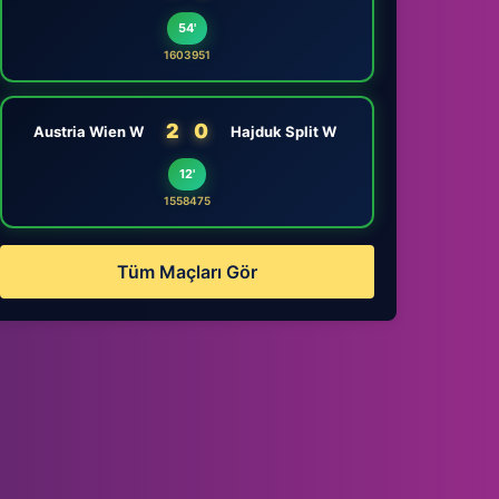
54'
1603951
2
0
Austria Wien W
Hajduk Split W
12'
1558475
Tüm Maçları Gör