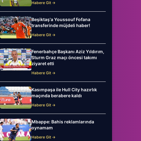
Habere Git →
Beşiktaş'a Youssouf Fofana
transferinde müjdeli haber!
Habere Git →
Fenerbahçe Başkanı Aziz Yıldırım,
Sturm Graz maçı öncesi takımı
ziyaret etti
Habere Git →
Kasımpaşa ile Hull City hazırlık
maçında berabere kaldı
Habere Git →
Mbappe: Bahis reklamlarında
oynamam
Habere Git →