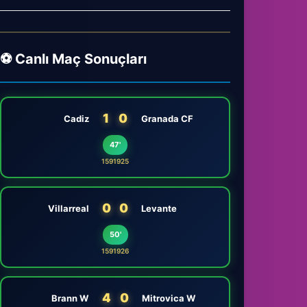
⚽ Canlı Maç Sonuçları
1
0
Cadiz
Granada CF
47'
1591925
0
0
Villarreal
Levante
50'
1591926
4
0
Brann W
Mitrovica W