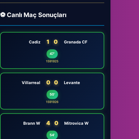
⚽ Canlı Maç Sonuçları
1
0
Cadiz
Granada CF
47'
1591925
0
0
Villarreal
Levante
50'
1591926
4
0
Brann W
Mitrovica W
54'