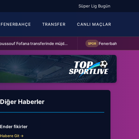
Süper Lig Bugün
FENERBAHÇE
TRANSFER
CANLI MAÇLAR
Beşiktaş'a Youssouf Fofana transferinde müjdeli haber!
SPOR
Diğer Haberler
Ender fikirler
Habere Git →