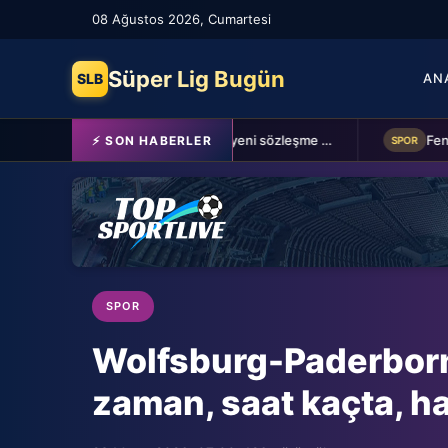
08 Ağustos 2026, Cumartesi
Süper Lig Bugün
SLB
AN
Schalke 04 Edin Dzeko ile 1 yıllık yeni sözleşme imzaladı
⚡ SON HABERLER
SPOR
SPOR
Wolfsburg-Paderborn
zaman, saat kaçta, h