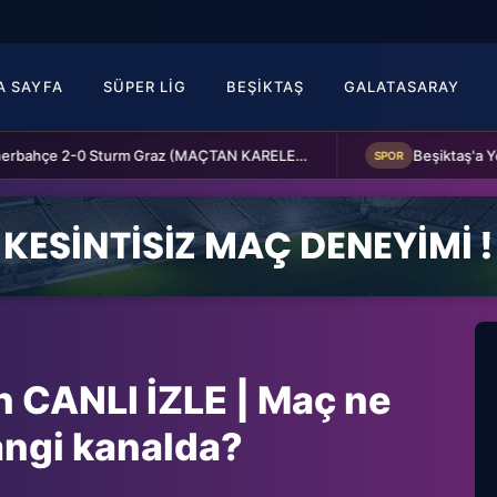
A SAYFA
SÜPER LIG
BEŞIKTAŞ
GALATASARAY
Fenerbahçe 2-0 Sturm Graz (MAÇTAN KARELER)
SPOR
 CANLI İZLE | Maç ne
angi kanalda?