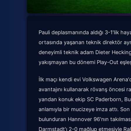
Pauli deplasmanında aldığı 3-1'lik hay
ortasında yaşanan teknik direktör ayr
deneyimli teknik adam Dieter Hecking
yakışmayan bu dönemi Play-Out eşleş
İlk maçı kendi evi Volkswagen Arena'
avantajını kullanarak rövanş öncesi ra
yandan konuk ekip SC Paderborn, Bund
anlamıyla bir mucizeye imza attı. Son 
bulunduran Hannover 96'nın takılma
Darmstadt'ı 2-0 mağlup etmesiyle Ralf