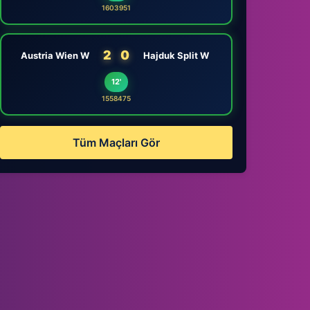
1603951
2
0
Austria Wien W
Hajduk Split W
12'
1558475
Tüm Maçları Gör