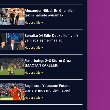
Alexander Nübel: En önemlisi
takım halinde oynamak
Habere Git →
Schalke 04 Edin Dzeko ile 1 yıllık
yeni sözleşme imzaladı
Habere Git →
Fenerbahçe 2-0 Sturm Graz
(MAÇTAN KARELER)
Habere Git →
Beşiktaş'a Youssouf Fofana
transferinde müjdeli haber!
Habere Git →